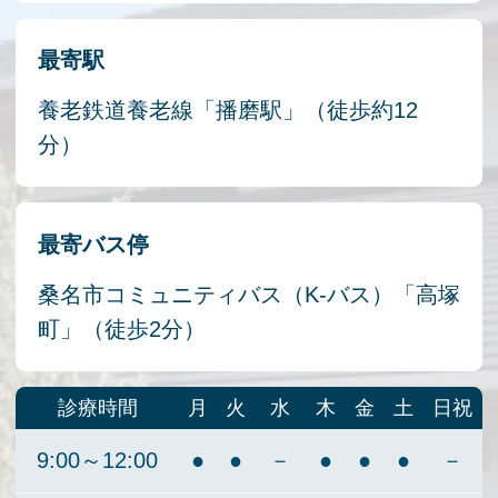
最寄駅
養老鉄道養老線「播磨駅」（徒歩約12
分）
最寄バス停
桑名市コミュニティバス（K-バス）「高塚
町」（徒歩2分）
診療時間
月
火
水
木
金
土
日祝
9:00～12:00
●
●
－
●
●
●
－